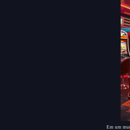
Em um mund