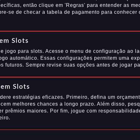
pecíficas, então clique em 'Regras' para entender as m
Lembre-se de checar a tabela de pagamento para conhecer
em Slots
e jogo para slots. Acesse o menu de configuração ao la
jogo automático. Essas configurações permitem uma expe
gos futuros. Sempre revise suas opções antes de jogar pa
 em Slots
ere estratégias eficazes. Primeiro, defina um orçamento
ecem melhores chances a longo prazo. Além disso, pesqui
r prêmios maiores. Por fim, jogue com responsabilidade
iro.