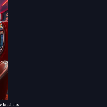
 brasileiro