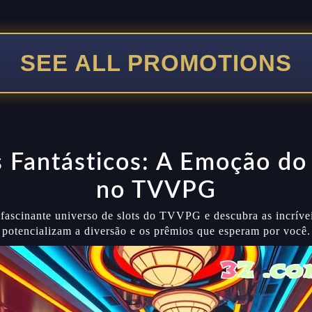
SEE ALL PROMOTIONS
s Fantásticos: A Emoção do
no TVVPG
fascinante universo de slots do TVVPG e descubra as incríve
potencializam a diversão e os prêmios que esperam por você.