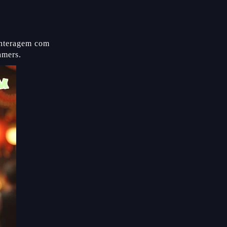
interagem com
amers.