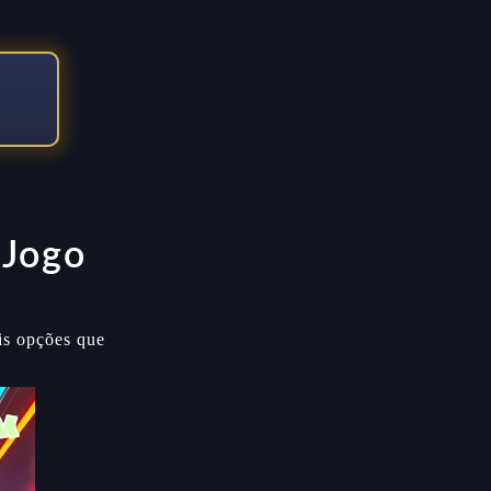
 Jogo
is opções que