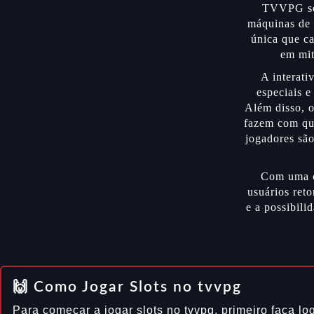
TVVPG se 
máquinas de 
única que ca
em mit
A interati
especiais 
Além disso, o
fazem com que
jogadores são
Com uma c
usuários ret
e a possibili
🙌 Como Jogar Slots no tvvpg
Para começar a jogar slots no tvvpg, primeiro faça l