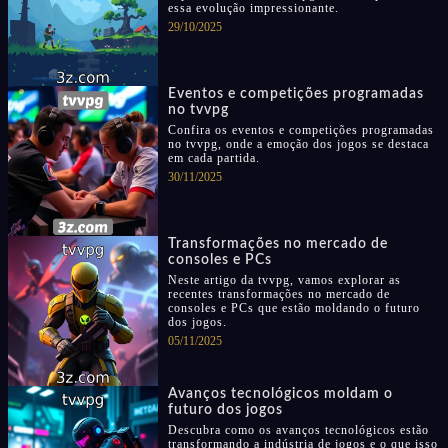
essa evolução impressionante.
29/10/2025
Eventos e competições programadas
no tvvpg
Confira os eventos e competições programadas
no tvvpg, onde a emoção dos jogos se destaca
em cada partida.
30/11/2025
Transformações no mercado de
consoles e PCs
Neste artigo da tvvpg, vamos explorar as
recentes transformações no mercado de
consoles e PCs que estão moldando o futuro
dos jogos.
05/11/2025
Avanços tecnológicos moldam o
futuro dos jogos
Descubra como os avanços tecnológicos estão
transformando a indústria de jogos e o que isso