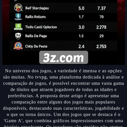
No universo dos jogos, a variedade é imensa e as opções
são muitas. No tvvpg, uma plataforma dedicada à análise e
comparação de jogos, é possível encontrar uma vasta gama
de títulos que atraem jogadores de todas as idades e
preferências. A proposta deste artigo é apresentar uma
comparação entre alguns dos jogos mais populares
disponíveis, destacando suas características, jogabilidade e
o que os torna únicos. Um dos jogos que se destaca é o
'Game A', que combina gráficos impressionantes com uma
história envolvente. Os jogadores são atraídos não apenas